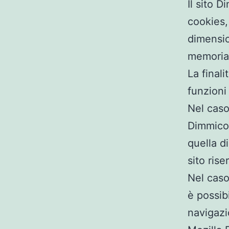
Il sito D
cookies, 
dimensio
memoria
La finali
funzioni
Nel caso 
Dimmicom
quella di
sito rise
Nel caso
è possib
navigazi