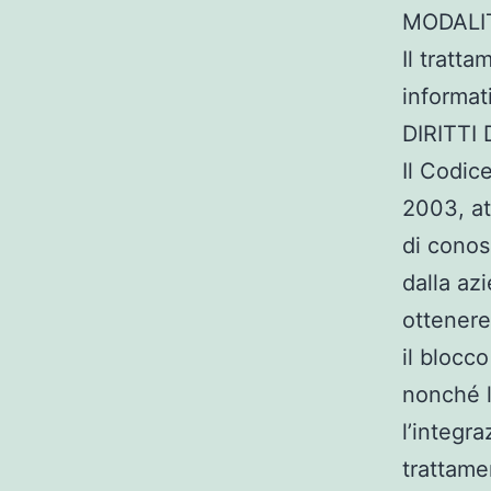
MODALI
Il tratta
informat
DIRITTI
Il Codice
2003, att
di conos
dalla az
ottenere
il blocco
nonché l
l’integra
trattamen