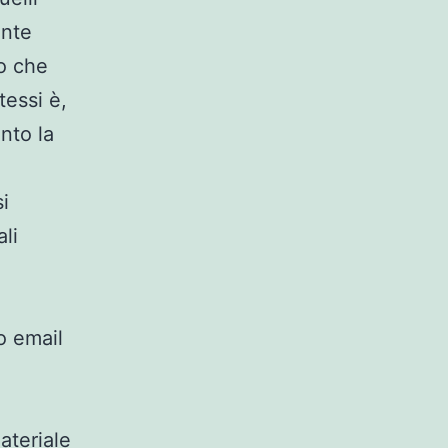
ente
mo che
tessi è,
nto la
si
li
zo email
ateriale