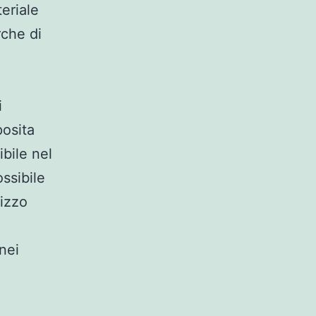
teriale
rche di
i
posita
bile nel
ssibile
rizzo
nei