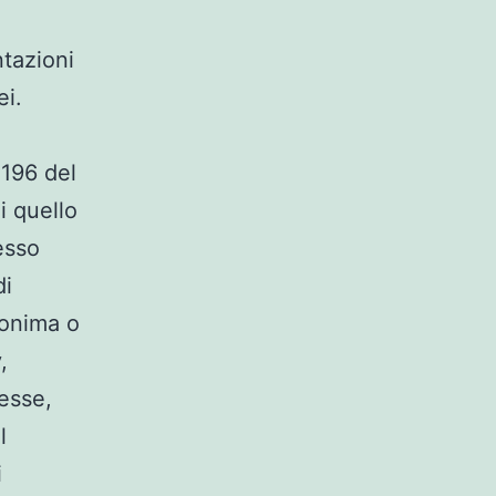
ntazioni
ei.
 196 del
li quello
esso
di
nonima o
,
resse,
l
i