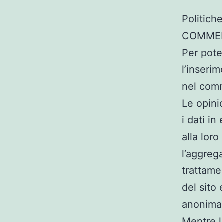
Politich
COMMEN
Per pote
l’inseri
nel com
Le opini
i dati i
alla lor
l’aggreg
trattamen
del sito
anonima
Mentre la