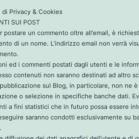
e di Privacy & Cookies
TI SUI POST
r postare un commento oltre all’email, è richies
mento di un nome. L’indirizzo email non verrà vis
mento.
oni ed i commenti postati dagli utenti e le infor
n esso contenuti non saranno destinati ad altro 
o pubblicazione sul Blog, in particolare, non ne è
azione o selezione in specifiche banche dati. Ev
ti a fini statistici che in futuro possa essere i
 eseguire saranno condotti esclusivamente su b
.
 diffusione dei dati anagrafici dell’utente e di q