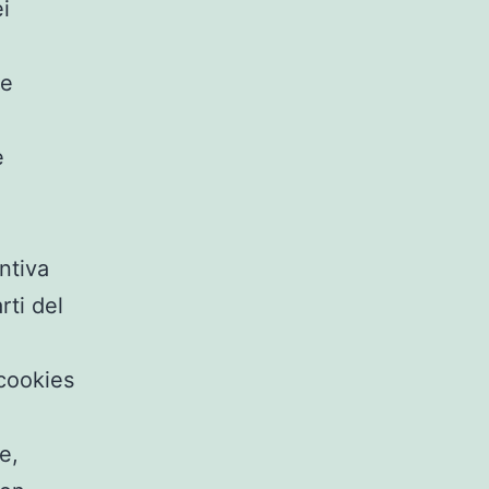
ei
 e
e
ntiva
rti del
 cookies
e,