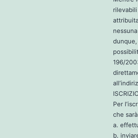
rilevabi
attribui
nessuna 
dunque, 
possibilit
196/2003.
direttam
all’indi
ISCRIZ
Per l’isc
che sarà
a. effet
b. invia