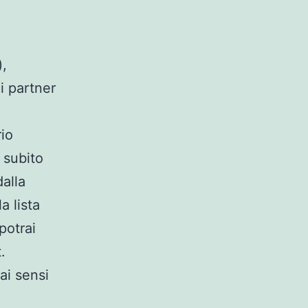
),
i partner
rio
l subito
dalla
a lista
potrai
.
ai sensi