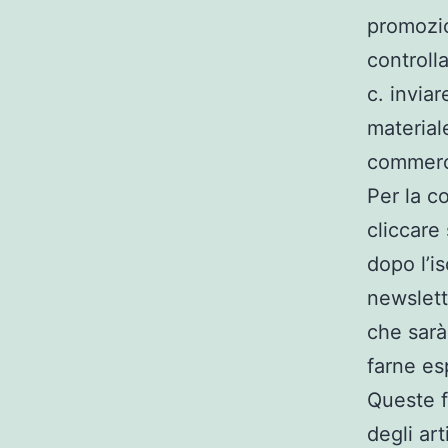
promozio
controll
c. invia
material
commerci
Per la c
cliccare 
dopo l’i
newslett
che sarà
farne es
Queste f
degli ar