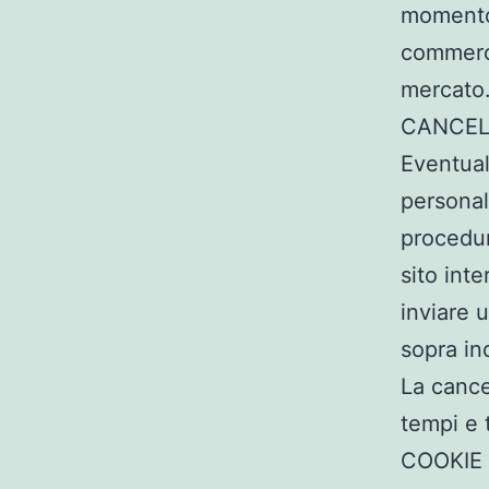
momento o
commerci
mercato
CANCEL
Eventual
personal
procedur
sito int
inviare 
sopra in
La cance
tempi e t
COOKIE