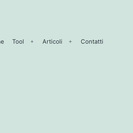
me
Tool
Articoli
Contatti
Apri
Apri
menu
menu