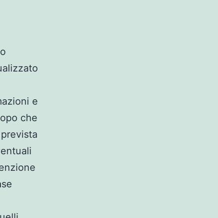
to
ualizzato
mazioni e
scopo che
 prevista
entuali
ntenzione
ase
uelli