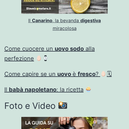
Il
Canarino
, la bevanda
digestiva
miracolosa
Come cuocere un
uovo sodo
alla
perfezione
Come capire se un
uovo
è
fresco
?
🗓
Il
babà napoletano
: la ricetta
Foto e Video