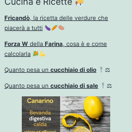
Cucina e Ricette
Fricandò
, la ricetta delle verdure che
piacerà a tutti
Forza W
della
Farina
, cosa è e come
calcolarla
Quanto pesa un
cucchiaio di olio
⚖
Quanto pesa un
cucchiaio di sale
⚖