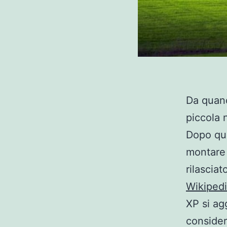
Da quand
piccola 
Dopo qua
montare 
rilascia
Wikiped
XP si ag
consider