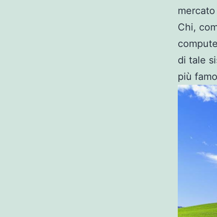
mercato 
Chi, com
compute
di tale s
più famo