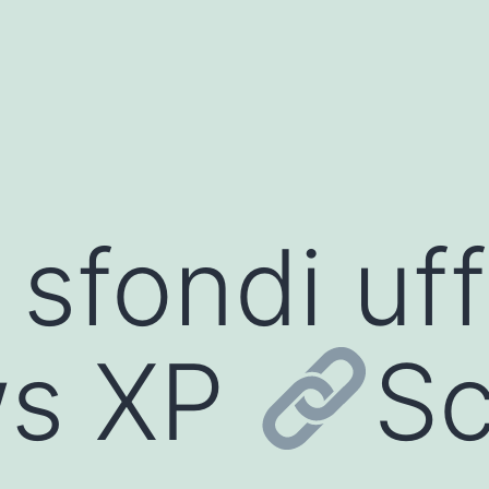
 sfondi uffi
ws XP
Sc