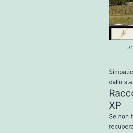
Le
Simpatic
dallo st
Racco
XP
Se non h
recupera