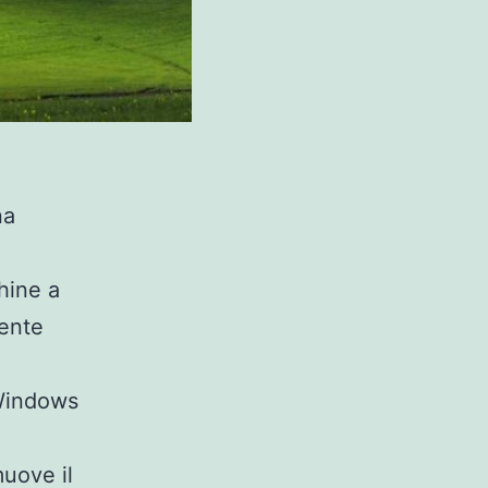
na
hine a
mente
 Windows
muove il