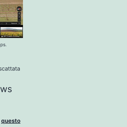
ps.
scattata
ows
n
questo