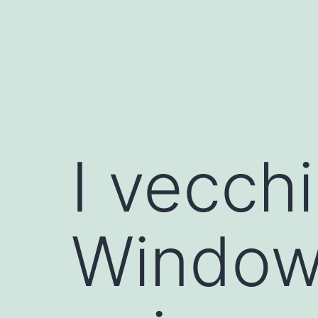
I vecchi
Windo