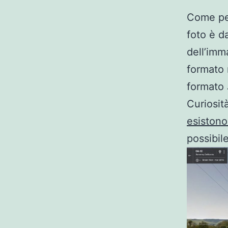
Come per 
foto è d
dell’imm
formato 
formato
Curiosit
esistono
possibil