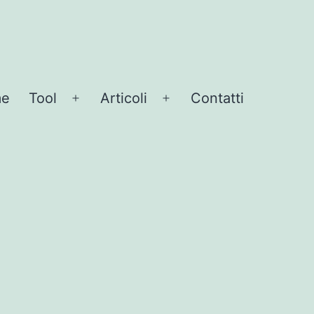
me
Tool
Articoli
Contatti
Apri
Apri
menu
menu