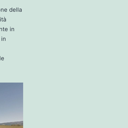
one della
ità
nte in
 in
le
e