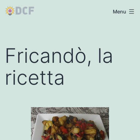
Salta
Dimmicomefare.it
Menu
al
contenuto
Fricandò, la
ricetta